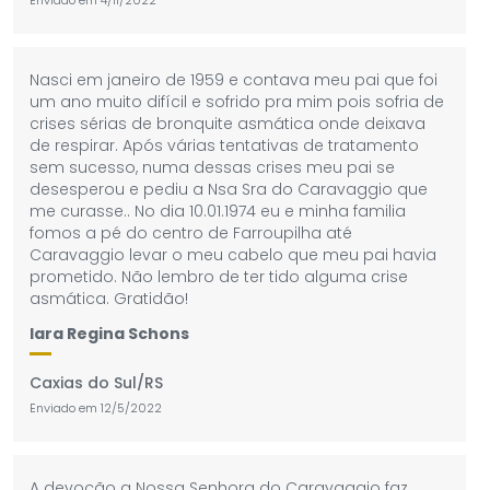
Enviado em
4/11/2022
Nasci em janeiro de 1959 e contava meu pai que foi
um ano muito difícil e sofrido pra mim pois sofria de
crises sérias de bronquite asmática onde deixava
de respirar. Após várias tentativas de tratamento
sem sucesso, numa dessas crises meu pai se
desesperou e pediu a Nsa Sra do Caravaggio que
me curasse.. No dia 10.01.1974 eu e minha familia
fomos a pé do centro de Farroupilha até
Caravaggio levar o meu cabelo que meu pai havia
prometido. Não lembro de ter tido alguma crise
asmática. Gratidão!
Iara Regina Schons
Caxias do Sul/RS
Enviado em
12/5/2022
A devoção a Nossa Senhora do Caravaggio faz