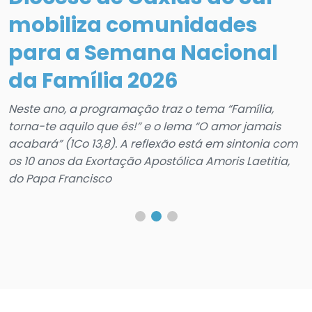
mobiliza comunidades
para a Semana Nacional
e
da Família 2026
Neste ano, a programação traz o tema “Família,
torna-te aquilo que és!” e o lema “O amor jamais
A
acabará” (1Co 13,8). A reflexão está em sintonia com
V
os 10 anos da Exortação Apostólica Amoris Laetitia,
R
do Papa Francisco
P
I